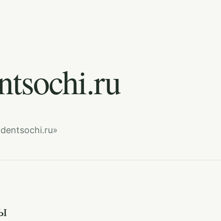
ntsochi.ru
dentsochi.ru»
ы